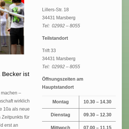
Lillers-Str. 18
34431 Marsberg
Tel: 02992 – 8055
Teilstandort
Trift 33
34431 Marsberg
Tel: 02992 – 8055
 Becker ist
Öffnungszeiten am
Hauptstandort
d machen –
schaft wirklich
Montag
10.30 – 14.30
se 10a als neue
Dienstag
09.30 – 12.30
Zeitpunkts für
ld erst an
Mittwoch
07.00 – 11.15