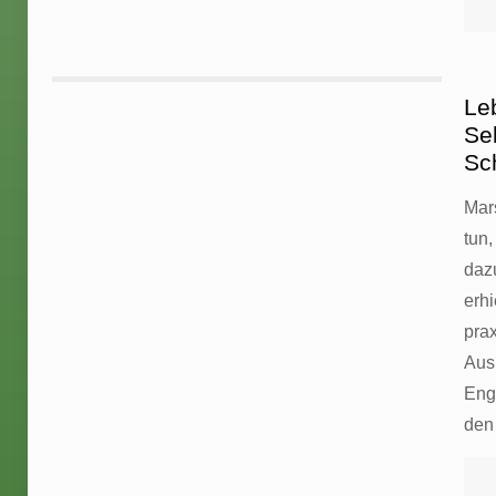
Leb
Se
Sc
Mar
tun
daz
erh
prax
Ausb
Eng
den