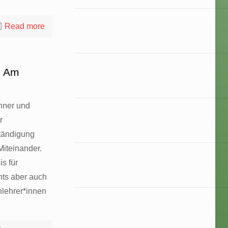
Read more
e Am
änner und
r
ständigung
Miteinander.
s für
ts aber auch
nlehrer*innen