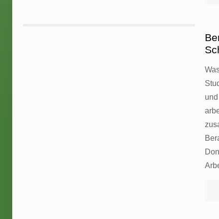
Be
Sc
Was
Stu
und 
arbe
zus
Ber
Don
Arb