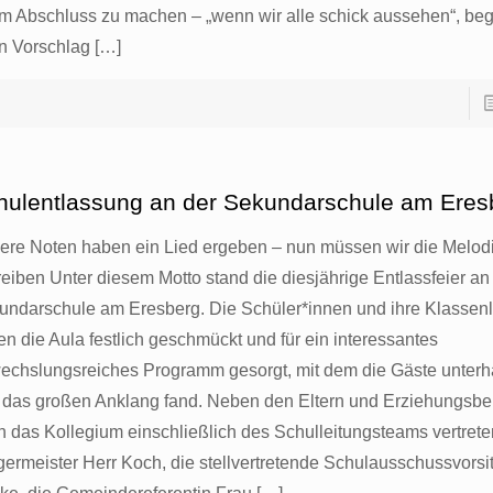
em Abschluss zu machen – „wenn wir alle schick aussehen“, beg
en Vorschlag
[…]
hulentlassung an der Sekundarschule am Eres
ere Noten haben ein Lied ergeben – nun müssen wir die Melod
reiben Unter diesem Motto stand die diesjährige Entlassfeier an
undarschule am Eresberg. Die Schüler*innen und ihre Klassen
en die Aula festlich geschmückt und für ein interessantes
echslungsreiches Programm gesorgt, mit dem die Gäste unterh
 das großen Anklang fand. Neben den Eltern und Erziehungsbe
h das Kollegium einschließlich des Schulleitungsteams vertret
germeister Herr Koch, die stellvertretende Schulausschussvors