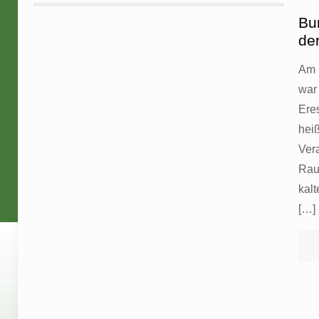
Bu
de
Am 
war
Eres
heiß
Ver
Raum
kalt
[…]