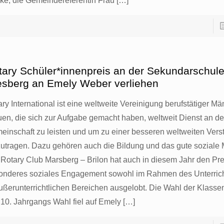
nke, die Gemeindereferentin Frau
[…]
tary Schüler*innenpreis an der Sekundarschul
esberg an Emely Weber verliehen
ry International ist eine weltweite Vereinigung berufstätiger M
uen, die sich zur Aufgabe gemacht haben, weltweit Dienst an de
einschaft zu leisten und um zu einer besseren weltweiten Ver
zutragen. Dazu gehören auch die Bildung und das gute soziale 
 Rotary Club Marsberg – Brilon hat auch in diesem Jahr den Prei
onderes soziales Engagement sowohl im Rahmen des Unterrich
außerunterrichtlichen Bereichen ausgelobt. Die Wahl der Klasse
 10. Jahrgangs Wahl fiel auf Emely
[…]