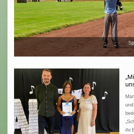
Sp
„Mi
un
Man
und
bed
„Sc
ihr 