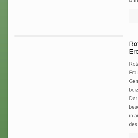
Bri
Ro
Er
Rota
Fra
Gem
bei
Der
bes
in 
des