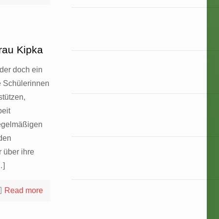
rau Kipka
der doch ein
e Schülerinnen
stützen,
beit
regelmäßigen
eden
 über ihre
…]
Read more