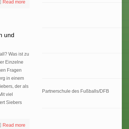
Read more
n und
ll? Was ist zu
der Einzelne
igen Fragen
erg in einem
ebers, der als
Partnerschule des Fußballs/DFB
it viel
ert Siebers
Read more