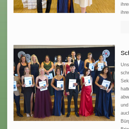
ihr
ihr
Sc
Uns
sch
Sek
hatt
abw
und
auc
Bür