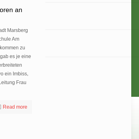
toren an
tadt Marsberg
Schule Am
illkommen zu
 gab es je eine
rbreiteten
o ein Imbiss,
 Leitung Frau
Read more