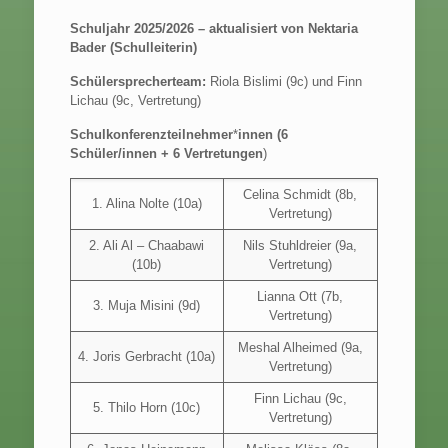
Schuljahr 2025/2026 – aktualisiert von Nektaria
Bader (Schulleiterin)
Schülersprecherteam:
Riola Bislimi (9c) und Finn
Lichau (9c, Vertretung)
Schulkonferenzteilnehmer
*
innen (6
Schüler/innen + 6 Vertretungen
)
Celina Schmidt (8b,
1. Alina Nolte (10a)
Vertretung)
2. Ali Al – Chaabawi
Nils Stuhldreier (9a,
(10b)
Vertretung)
Lianna Ott (7b,
3. Muja Misini (9d)
Vertretung)
Meshal Alheimed (9a,
4. Joris Gerbracht (10a)
Vertretung)
Finn Lichau (9c,
5. Thilo Horn (10c)
Vertretung)