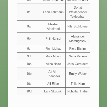
Donat
8c
Leon Lehmann
Weldegebriel
Teklebrhan
Meshal
9a
Nils Stuhldreier
Alheimed
Alexander
9b
Phil Hänsel
Marangosov
9c
Finn Lichau
Riola Bislimi
9d
Muja Misini
Natia Vanievi
10a
Alina Nolte
Joris Gerbracht
Ali Al –
10b
Emily Weber
Chaabawi
10c
Ali Elibol
Thilo Horn
10d
Lara Skubski
Rohullah Hafizi