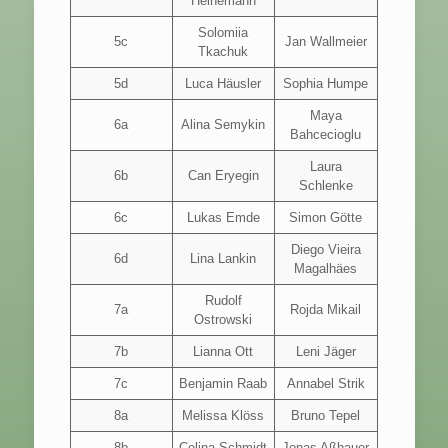
Heinemann
Solomiia
5c
Jan Wallmeier
Tkachuk
5d
Luca Häusler
Sophia Humpe
Maya
6a
Alina Semykin
Bahcecioglu
Laura
6b
Can Eryegin
Schlenke
6c
Lukas Emde
Simon Götte
Diego Vieira
6d
Lina Lankin
Magalhäes
Rudolf
7a
Rojda Mikail
Ostrowski
7b
Lianna Ott
Leni Jäger
7c
Benjamin Raab
Annabel Strik
8a
Melissa Klöss
Bruno Tepel
8b
Celina Schmidt
Jonas Aßhauer