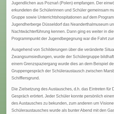
Jugendlichen aus Poznań (Polen) empfangen. Der einwö
erkundeten die Schülerinnen und Schüler gemeinsam ma
Gruppe sowie Unterrichtshospitationen auf dem Programm
Jugendherberge Düsseldorf das Neanderthalmuseum und d
Nachtwächterführung kennen. Dann ging es weiter in d
Programmpunkt der Jugendbegegnung war die Fahrt zum
Ausgehend von Schilderungen über die veränderte Situati
Zwangsumsiedlungen, wurde der Schülergruppe bildhaft vo
einem Grenzspaziergang wurde dies an dem Beispiel de
Gruppengespräch der Schüleraustausch zwischen Marsber
Schifflersgrund.
Die Zielsetzung des Austausches, d.h. das Eintreten fü
Gespräch erörtert. Jeder Schüler konnte persönlich eine
des Austausches zu bekunden, zum anderen um Visionen
Schüleraustausches wurde als bunter Abend mit den Gastf