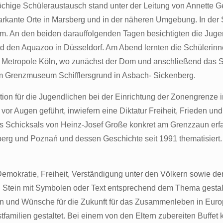
chige Schüleraustausch stand unter der Leitung von Annette 
rkante Orte in Marsberg und in der näheren Umgebung. In de
. An den beiden darauffolgenden Tagen besichtigten die Jugend
en Aquazoo in Düsseldorf. Am Abend lernten die Schülerinnen 
ie Metropole Köln, wo zunächst der Dom und anschließend das
 Grenzmuseum Schifflersgrund in Asbach- Sickenberg.
on für die Jugendlichen bei der Einrichtung der Zonengrenze i
r Augen geführt, inwiefern eine Diktatur Freiheit, Frieden un
s Schicksals von Heinz-Josef Große konkret am Grenzzaun er
g und Poznań und dessen Geschichte seit 1991 thematisiert. 
r Demokratie, Freiheit, Verständigung unter den Völkern sowi
n Stein mit Symbolen oder Text entsprechend dem Thema gestalt
 und Wünsche für die Zukunft für das Zusammenleben in Europ
amilien gestaltet. Bei einem von den Eltern zubereiten Buffet