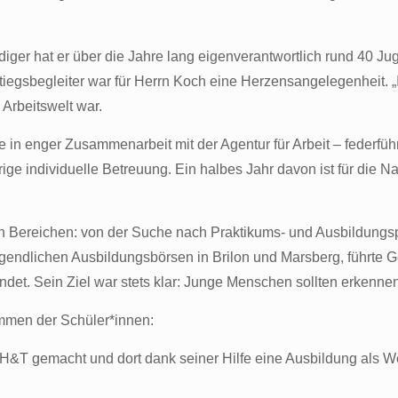
ndiger hat er über die Jahre lang eigenverantwortlich rund 40 J
iegsbegleiter war für Herrn Koch eine Herzensangelegenheit. „Ic
 Arbeitswelt war.
 in enger Zusammenarbeit mit der Agentur für Arbeit – federfüh
ige individuelle Betreuung. Ein halbes Jahr davon ist für die 
en Bereichen: von der Suche nach Praktikums- und Ausbildungsp
endlichen Ausbildungsbörsen in Brilon und Marsberg, führte G
et. Sein Ziel war stets klar: Junge Menschen sollten erkennen
immen der Schüler*innen:
i H&T gemacht und dort dank seiner Hilfe eine Ausbildung als