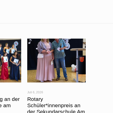
Juli 6, 2026
g an der
Rotary
e am
Schüler*innenpreis an
der Sekundarschule Am