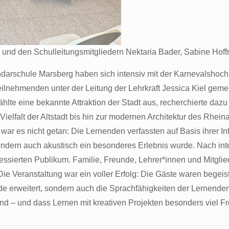
el und den Schulleitungsmitgliedern Nektaria Bader, Sabine H
arschule Marsberg haben sich intensiv mit der Karnevalshochb
eilnehmenden unter der Leitung der Lehrkraft Jessica Kiel ge
hlte eine bekannte Attraktion der Stadt aus, recherchierte da
ielfalt der Altstadt bis hin zur modernen Architektur des Rhe
n war es nicht getan: Die Lernenden verfassten auf Basis ihrer
 sondern auch akustisch ein besonderes Erlebnis wurde. Nach in
ressierten Publikum. Familie, Freunde, Lehrer*innen und Mitglie
Die Veranstaltung war ein voller Erfolg: Die Gäste waren begeis
 erweitert, sondern auch die Sprachfähigkeiten der Lernenden 
d – und dass Lernen mit kreativen Projekten besonders viel Fr